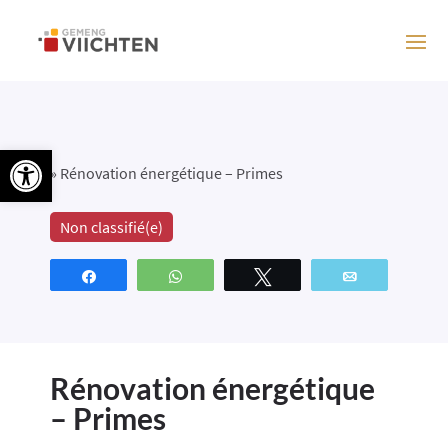
Ouvrir la barre d’outils
»
Rénovation énergétique – Primes
Non classifié(e)
Partagez
WhatsApp
Tweetez
Email
Rénovation énergétique
– Primes